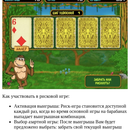
Как участвовать в рисковой игре:
Активация выигрыша: Риск-игра становится доступной
каждый раз, когда во время основной игры на барабанах
выпадает выигрышная комбинация.
Выбор азартной игры: После выигрыша Вам будет
предложено выбрать: забрать свой текущий выигрыш