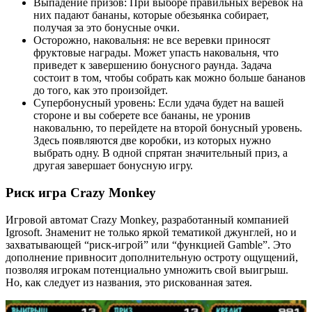
Выпадение призов: При выборе правильных веревок на
них падают бананы, которые обезьянка собирает,
получая за это бонусные очки.
Осторожно, наковальня: не все веревки приносят
фруктовые награды. Может упасть наковальня, что
приведет к завершению бонусного раунда. Задача
состоит в том, чтобы собрать как можно больше бананов
до того, как это произойдет.
Супербонусный уровень: Если удача будет на вашей
стороне и вы соберете все бананы, не уронив
наковальню, то перейдете на второй бонусный уровень.
Здесь появляются две коробки, из которых нужно
выбрать одну. В одной спрятан значительный приз, а
другая завершает бонусную игру.
Риск игра Crazy Monkey
Игровой автомат Crazy Monkey, разработанный компанией
Igrosoft. Знаменит не только яркой тематикой джунглей, но и
захватывающей “риск-игрой” или “функцией Gamble”. Это
дополнение привносит дополнительную остроту ощущений,
позволяя игрокам потенциально умножить свой выигрыш.
Но, как следует из названия, это рискованная затея.