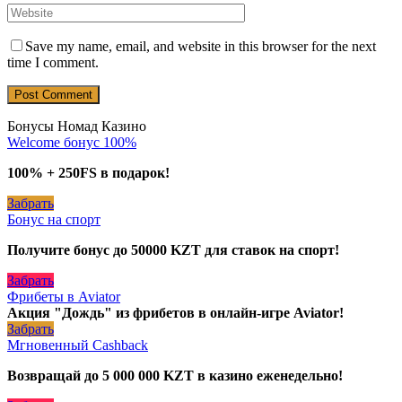
Save my name, email, and website in this browser for the next
time I comment.
Бонусы Номад Казино
Welcome бонус 100%
100% + 250FS в подарок!
Забрать
Бонус на спорт
Получите бонус до 50000 KZT для ставок на спорт!
Забрать
Фрибеты в Aviator
Акция "Дождь" из фрибетов в онлайн-игре Aviator!
Забрать
Мгновенный Cashback
Возвращай до 5 000 000 KZT в казино еженедельно!