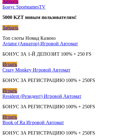
Забрать
Бонус SportgamesTV
5000 KZT новым пользователям!
Забрать
Топ слоты Номад Казино
Aviator (Авиатор) Игровой Автомат
БОНУС ЗА 1-Й ДЕПОЗИТ 100% + 250 FS
Играть
Crazy Monkey Игровой Автомат
БОНУС ЗА РЕГИСТРАЦИЮ 100% + 250FS
Играть
Resident (Резидент) Игровой Автомат
БОНУС ЗА РЕГИСТРАЦИЮ 100% + 250FS
Играть
Book of Ra Игровой Автомат
БОНУС ЗА РЕГИСТРАЦИЮ 100% + 250FS