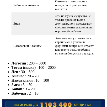
Символы тропиков, они
Бабочки и ананасы
предлагают умеренные
выплаты.
Эти ползучие существа не
только бросают вызов
Змеи
джунглям, но и предлагают
средние вознаграждения на
игровых барабанах.
Хотя они могут показаться
странными в условиях
Наковальни и канаты
джунглей, в игре они играют
ключевую роль, особенно
во время бонусных раундов.
Логотип
: 200 – 5000
Тотем (маска)
: 100 – 2000
Лев
: 30 – 500
Ананас
: 20 – 200
Наковальня
: 10 – 100
Змея
: 5 – 50
Банан
: 3 – 20
Бабочка
: 2 – 10