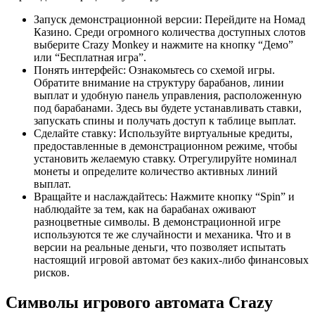
Запуск демонстрационной версии: Перейдите на Номад
Казино. Среди огромного количества доступных слотов
выберите Crazy Monkey и нажмите на кнопку “Демо”
или “Бесплатная игра”.
Понять интерфейс: Ознакомьтесь со схемой игры.
Обратите внимание на структуру барабанов, линии
выплат и удобную панель управления, расположенную
под барабанами. Здесь вы будете устанавливать ставки,
запускать спины и получать доступ к таблице выплат.
Сделайте ставку: Используйте виртуальные кредиты,
предоставленные в демонстрационном режиме, чтобы
установить желаемую ставку. Отрегулируйте номинал
монеты и определите количество активных линий
выплат.
Вращайте и наслаждайтесь: Нажмите кнопку “Spin” и
наблюдайте за тем, как на барабанах оживают
разноцветные символы. В демонстрационной игре
используются те же случайности и механика. Что и в
версии на реальные деньги, что позволяет испытать
настоящий игровой автомат без каких-либо финансовых
рисков.
Символы игрового автомата Crazy